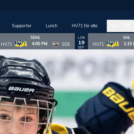
Supporter
Lunch
HV71 för alla
Mer
LÖR
SDHL
SHL
19
4:00 PM
1:15
HV71
SDE
HV71
SEP.