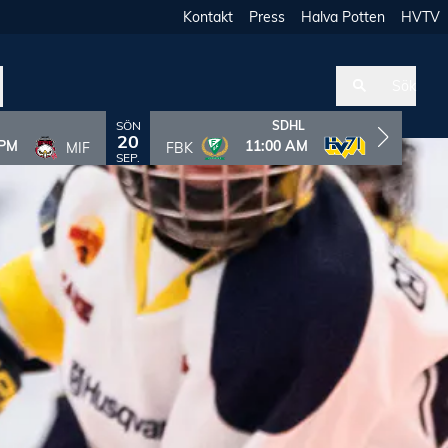
Kontakt
Press
Halva Potten
HVTV
Sök
SÖN
T
SDHL
20
 PM
11:00 AM
MIF
FBK
HV71
SEP.
S