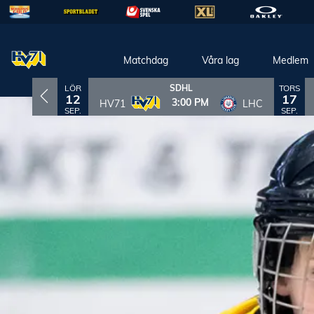
Matchdag
Våra lag
Medlem
LÖR
TORS
SDHL
12
17
3:00 PM
HV71
LHC
SEP.
SEP.