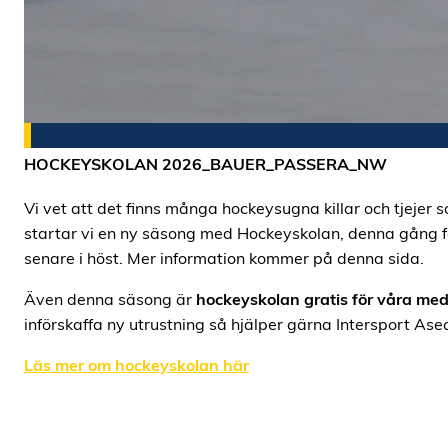
HOCKEYSKOLAN 2026_BAUER_PASSERA_NW
Vi vet att det finns många hockeysugna killar och tjejer
startar vi en ny säsong med Hockeyskolan, denna gång fö
senare i höst. Mer information kommer på denna sida.
Även denna säsong är
hockeyskolan gratis för våra me
införskaffa ny utrustning så hjälper gärna Intersport Ase
Läs mer om hockeyskolan här